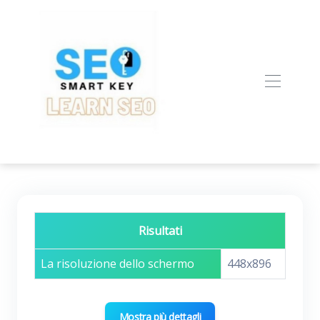
Risultati
La risoluzione dello schermo
448x896
Mostra più dettagli