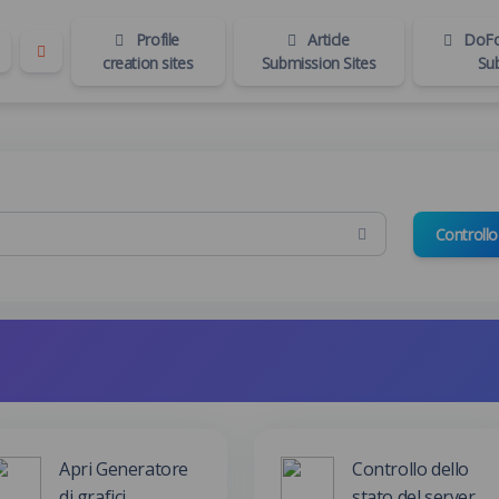
Profile
Article
DoFol
creation sites
Submission Sites
Su
Controllo
Apri Generatore
Controllo dello
di grafici
stato del server