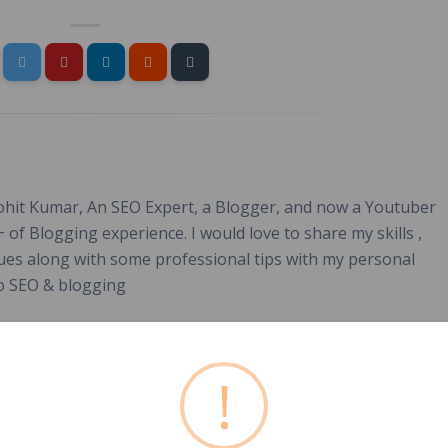
Rohit Kumar, An SEO Expert, a Blogger, and now a Youtuber
+ of Blogging experience. I would love to share my skills ,
ues along with some professional tips with my personal
to SEO & blogging
!