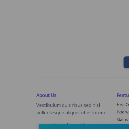
About Us
Featu
Help C
Vestibulum quis risus sed nisl
Paid w
pellentesque aliquet et et lorem.
Status
Fusce nibh nisl, gravida nec ipsum
Chang