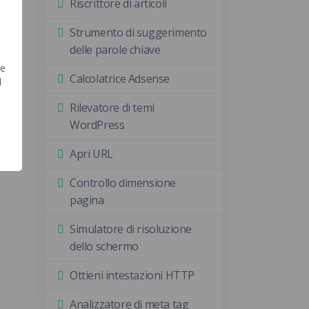
Riscrittore di articoli
Strumento di suggerimento
delle parole chiave
ne
Calcolatrice Adsense
l
Rilevatore di temi
WordPress
Apri URL
Controllo dimensione
pagina
Simulatore di risoluzione
dello schermo
Ottieni intestazioni HTTP
Analizzatore di meta tag