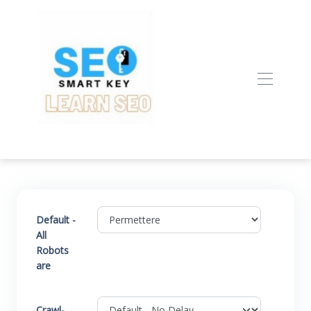
Default -
All
Robots
are
Crawl-