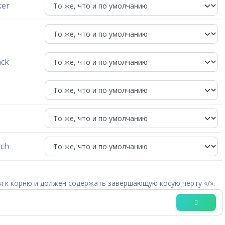
ker
ack
rch
я к корню и должен содержать завершающую косую черту «/».