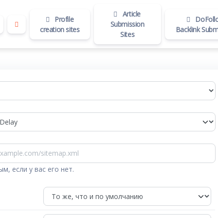
Article
Profile
DoFoll
Submission
creation sites
Backlink Subm
Sites
м, если у вас его нет.