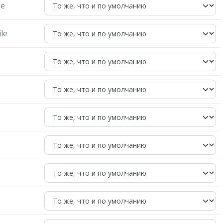
ge
le
s