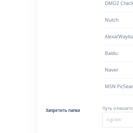
DMOZ Chec
Nutch
Alexa/Wayb
Baidu
Naver
MSN PicSea
Путь относитс
Запретить папки