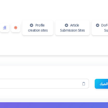
Profile
Article
DoFo
creation sites
Submission Sites
Su
الشيك