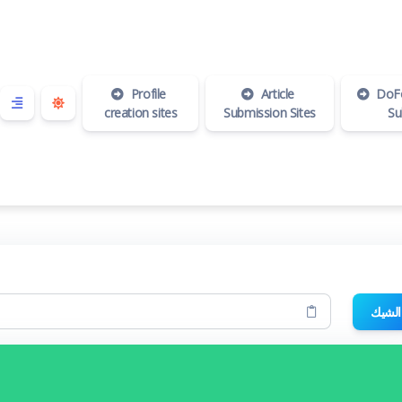
Profile
Article
DoFo
creation sites
Submission Sites
Su
الشيك