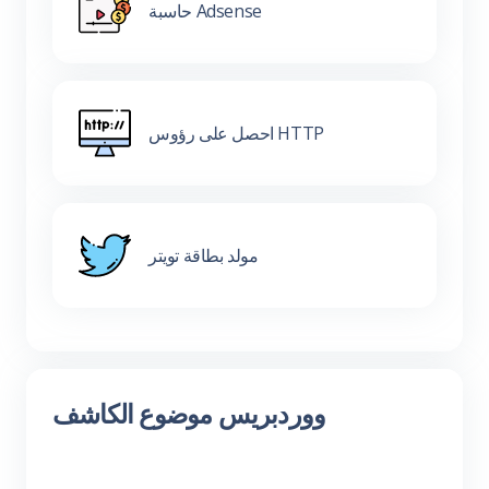
حاسبة Adsense
احصل على رؤوس HTTP
مولد بطاقة تويتر
ووردبريس موضوع الكاشف