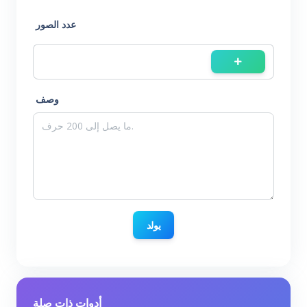
عدد الصور
وصف
يولد
أدوات ذات صلة