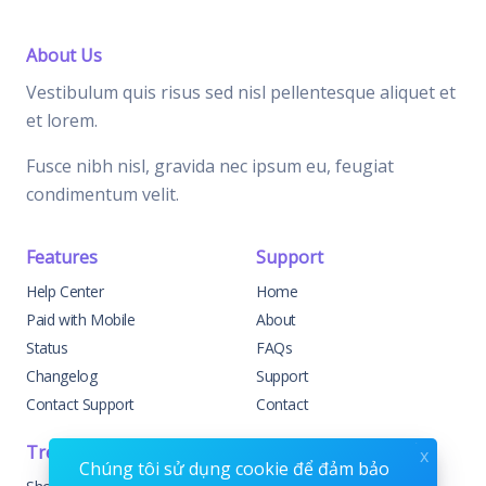
About Us
Vestibulum quis risus sed nisl pellentesque aliquet et
et lorem.
Fusce nibh nisl, gravida nec ipsum eu, feugiat
condimentum velit.
Features
Support
Help Center
Home
Paid with Mobile
About
Status
FAQs
Changelog
Support
Contact Support
Contact
Trending
Legal
x
Chúng tôi sử dụng cookie để đảm bảo