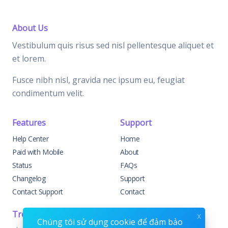
About Us
Vestibulum quis risus sed nisl pellentesque aliquet et
et lorem.
Fusce nibh nisl, gravida nec ipsum eu, feugiat
condimentum velit.
Features
Support
Help Center
Home
Paid with Mobile
About
Status
FAQs
Changelog
Support
Contact Support
Contact
Trending
Legal
x
Chúng tôi sử dụng cookie để đảm bảo