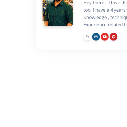
Hey there , This is 
too. I have a 4 years
Knowledge , techniq
Experience related 