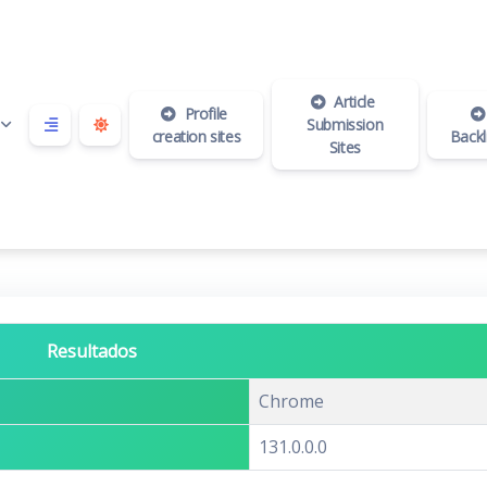
Article
Profile
Submission
creation sites
Backl
Sites
Resultados
Chrome
131.0.0.0