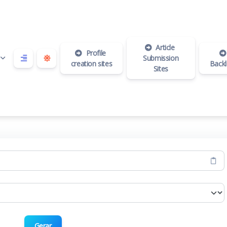
Article
Profile
Submission
creation sites
Backl
Sites
Gerar