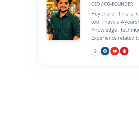
CEO / CO-FOUNDER
Hey there , This is 
too. I have a 4 years
Knowledge , techniq
Experience related 