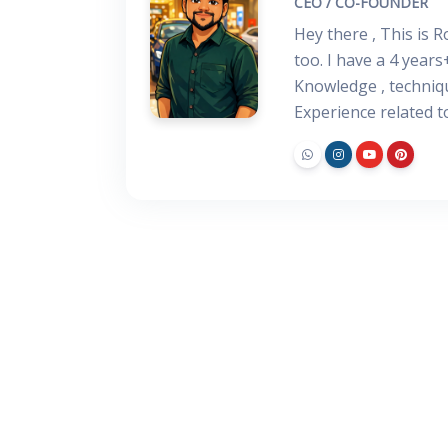
CEO / CO-FOUNDER
Hey there , This is 
too. I have a 4 years
Knowledge , techniq
Experience related 