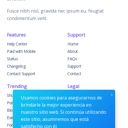
Fusce nibh nisl, gravida nec ipsum eu, feugiat
condimentum velit.
Features
Support
Help Center
Home
Paid with Mobile
About
Status
FAQs
Changelog
Support
Contact Support
Contact
Trending
Legal
x
Shop
Knowledge Center
Usamos cookies para asegurarnos de
Portfolio
Custom Development
brindarle la mejor experiencia en
Blog
Sponsorships
nuestro sitio web. Si continúa utilizando
Events
Terms & Conditions
este sitio, asumiremos que está
Forums
Privacy Policy
satisfecho con él.