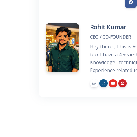
Rohit Kumar
CEO / CO-FOUNDER
Hey there , This is 
too. I have a 4 years
Knowledge , techniq
Experience related 