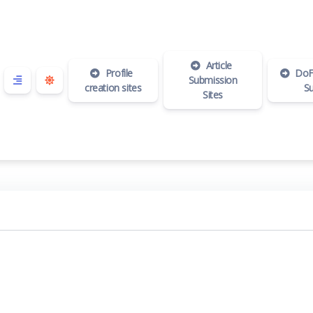
Article
Profile
DoFo
Submission
creation sites
S
Sites