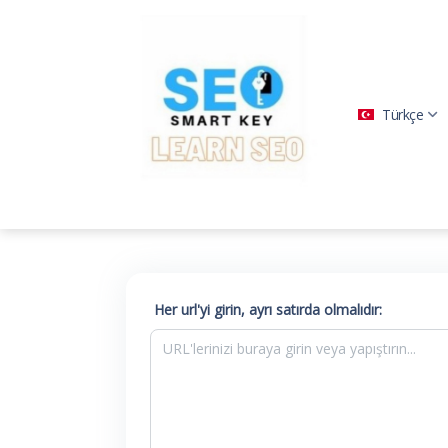
Türkçe
Her url'yi girin, ayrı satırda olmalıdır: