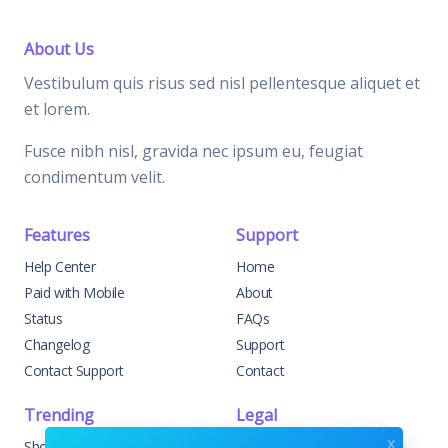
About Us
Vestibulum quis risus sed nisl pellentesque aliquet et
et lorem.
Fusce nibh nisl, gravida nec ipsum eu, feugiat
condimentum velit.
Features
Support
Help Center
Home
Paid with Mobile
About
Status
FAQs
Changelog
Support
Contact Support
Contact
Trending
Legal
x
Shop
Knowledge Center