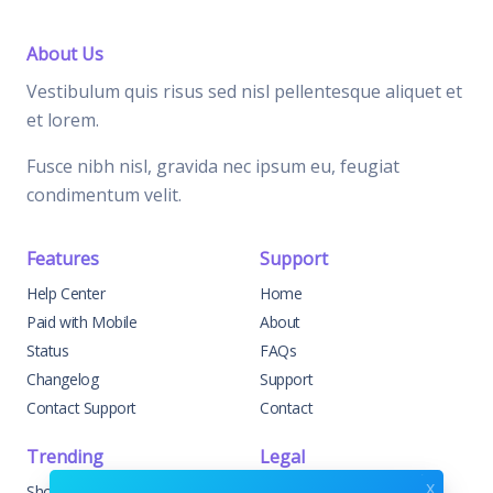
About Us
Vestibulum quis risus sed nisl pellentesque aliquet et
et lorem.
Fusce nibh nisl, gravida nec ipsum eu, feugiat
condimentum velit.
Features
Support
Help Center
Home
Paid with Mobile
About
Status
FAQs
Changelog
Support
Contact Support
Contact
Trending
Legal
x
Shop
Knowledge Center